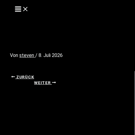
Zum
Inhalt
springen
Stone Park Festival
Von
steven
/
8. Juli 2026
ZURÜCK
WEITER